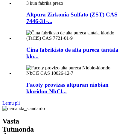
Altpura Zirkonia Sulfato (ZST) CAS
7446-31-...
Ĉina fabrikisto de alta pureca tantala
klo...
Facoty provizas altpuran niobian
kloridon NbCl...
Lernu pli
Vasta
Tutmonda