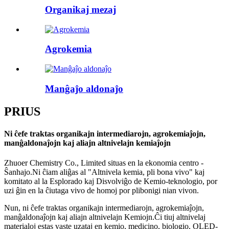
Organikaj mezaj
Agrokemia
Manĝaĵo aldonaĵo
PRI
US
Ni ĉefe traktas organikajn intermediarojn, agrokemiaĵojn,
manĝaldonaĵojn kaj aliajn altnivelajn kemiaĵojn
Zhuoer Chemistry Co., Limited situas en la ekonomia centro -
Ŝanhajo.Ni ĉiam aliĝas al "Altnivela kemia, pli bona vivo" kaj
komitato al la Esplorado kaj Disvolviĝo de Kemio-teknologio, por
uzi ĝin en la ĉiutaga vivo de homoj por plibonigi nian vivon.
Nun, ni ĉefe traktas organikajn intermediarojn, agrokemiaĵojn,
manĝaldonaĵojn kaj aliajn altnivelajn Kemiojn.Ĉi tiuj altnivelaj
materialoj estas vaste uzataj en kemio, medicino, biologio, OLED-