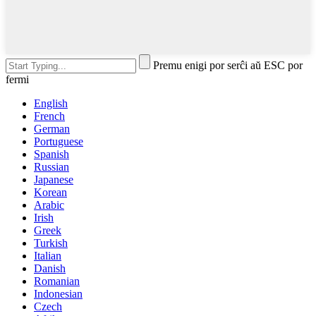
Premu enigi por serĉi aŭ ESC por
fermi
English
French
German
Portuguese
Spanish
Russian
Japanese
Korean
Arabic
Irish
Greek
Turkish
Italian
Danish
Romanian
Indonesian
Czech