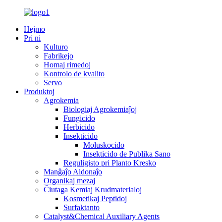
Hejmo
Pri ni
Kulturo
Fabrikejo
Homaj rimedoj
Kontrolo de kvalito
Servo
Produktoj
Agrokemia
Biologiaj Agrokemiaĵoj
Fungicido
Herbicido
Insekticido
Moluskocido
Insekticido de Publika Sano
Reguligisto pri Planto Kresko
Manĝaĵo Aldonaĵo
Organikaj mezaj
Ĉiutaga Kemiaj Krudmaterialoj
Kosmetikaj Peptidoj
Surfaktanto
Catalyst&Chemical Auxiliary Agents