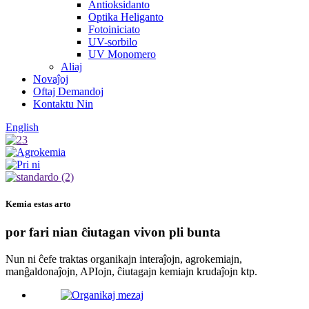
Antioksidanto
Optika Heliganto
Fotoiniciato
UV-sorbilo
UV Monomero
Aliaj
Novaĵoj
Oftaj Demandoj
Kontaktu Nin
English
Kemia estas arto
por fari nian ĉiutagan vivon pli bunta
Nun ni ĉefe traktas organikajn interaĵojn, agrokemiajn,
manĝaldonaĵojn, APIojn, ĉiutagajn kemiajn krudaĵojn ktp.