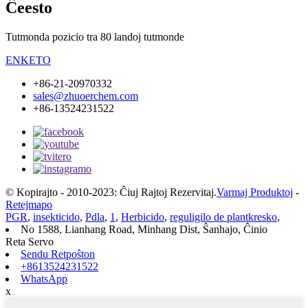
Ĉeesto
Tutmonda pozicio tra 80 landoj tutmonde
ENKETO
+86-21-20970332
sales@zhuoerchem.com
+86-13524231522
© Kopirajto - 2010-2023: Ĉiuj Rajtoj Rezervitaj.
Varmaj Produktoj
-
Retejmapo
PGR
,
insekticido
,
Pdla
,
1
,
Herbicido
,
reguligilo de plantkresko
,
No 1588, Lianhang Road, Minhang Dist, Ŝanhajo, Ĉinio
Reta Servo
Sendu Retpoŝton
+8613524231522
WhatsApp
x