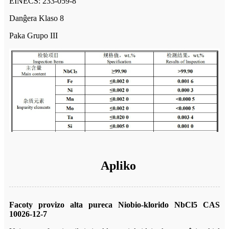
EINECS: 233-059-8
Danĝera Klaso 8
Paka Grupo III
Apliko
Facoty provizo alta pureca Niobio-klorido NbCl5 CAS
10026-12-7