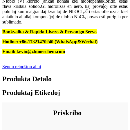
Niobio (V) klorido, ankaŭ konata kiel niobiopentaklorido, estas
flava kristala solido.Ĝi hidrolizas en aero, kaj provaĵoj ofte estas
poluitaj kun malgrandaj kvantoj de NbOCl₃.Ĝi estas ofte uzata kiel
antaŭulo al aliaj komponaĵoj de niobio.NbCl₅ povas esti purigita per
sublimado.
Bonkvalita & Rapida Livero & Personigo Servo
Hotline: +86-17321470240 (WhatsApp&Wechat)
Email: kevin@zhuoerchem.com
Sendu retpoŝton al ni
Produkta Detalo
Produktaj Etikedoj
Priskribo