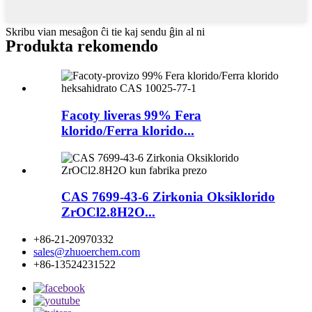
Skribu vian mesaĝon ĉi tie kaj sendu ĝin al ni
Produkta rekomendo
Facoty liveras 99% Fera
klorido/Ferra klorido...
CAS 7699-43-6 Zirkonia Oksiklorido
ZrOCl2.8H2O...
+86-21-20970332
sales@zhuoerchem.com
+86-13524231522