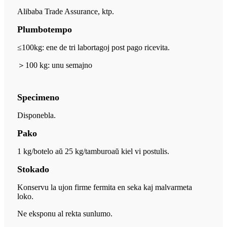
Alibaba Trade Assurance, ktp.
Plumbotempo
≤100kg: ene de tri labortagoj post pago ricevita.
＞
100 kg: unu semajno
Specimeno
Disponebla.
Pako
1 kg/botelo aŭ 25 kg/tamburo
aŭ kiel vi postulis.
Stokado
Konservu la ujon firme fermita en seka kaj malvarmeta
loko.
Ne eksponu al rekta sunlumo.