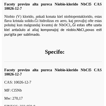
Facoty provizo alta pureca Niobio-klorido NbCl5 CAS
10026-12-7
Niobio (V) klorido, ankaŭ konata kiel niobiopentaklorido, estas
flava kristala solido.Ĝi hidrolizas en aero, kaj provaĵoj ofte estas
poluitaj kun malgrandaj kvantoj de NbOCl
₃
.Ĝi estas ofte uzata
₅
kiel antaŭulo al aliaj komponaĵoj de niobio.NbCl
povas esti
purigita per sublimado.
Specifo:
Facoty provizo alta pureca Niobio-klorido NbCl5 CAS
10026-12-7
CAS: 10026-12-7
MF: Cl5Nb
Mw: 270,17