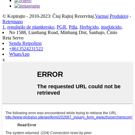
© Kopirajto - 2010-2023: Ĉiuj Rajtoj Rezervitaj.
Varmaj Produktoj
-
Retejmapo
1
,
reguligilo de plantkresko
,
PGR
,
Pdla
,
Herbicido
,
insekticido
,
No 1588, Lianhang Road, Minhang Dist, Ŝanhajo, Ĉinio
Reta Servo
Sendu Retpoŝton
+8613524231522
WhatsApp
x