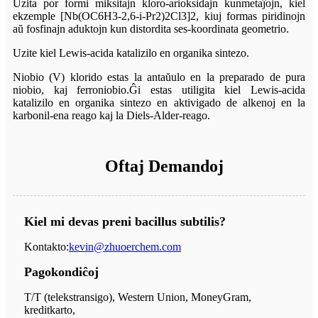
Uzita por formi miksitajn kloro-arioksidajn kunmetaĵojn, kiel
ekzemple [Nb(OC6H3-2,6-i-Pr2)2Cl3]2, kiuj formas piridinojn
aŭ fosfinajn aduktojn kun distordita ses-koordinata geometrio.
Uzite kiel Lewis-acida katalizilo en organika sintezo.
Niobio (V) klorido estas la antaŭulo en la preparado de pura
niobio, kaj ferroniobio.Ĝi estas utiligita kiel Lewis-acida
katalizilo en organika sintezo en aktivigado de alkenoj en la
karbonil-ena reago kaj la Diels-Alder-reago.
Oftaj Demandoj
Kiel mi devas preni bacillus subtilis?
Kontakto:
kevin@zhuoerchem.com
Pagokondiĉoj
T/T (telekstransigo), Western Union, MoneyGram,
kreditkarto,