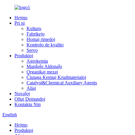
Hejmo
Pri ni
Kulturo
Fabrikejo
Homaj rimedoj
Kontrolo de kvalito
Servo
Produktoj
Agrokemia
Manĝaĵo Aldonaĵo
Organikaj mezaj
Ĉiutaga Kemiaj Krudmaterialoj
Catalyst&Chemical Auxiliary Agents
Aliaj
Novaĵoj
Oftaj Demandoj
Kontaktu Nin
English
Hejmo
Produktoj