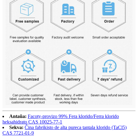
Antaŭa:
Facoty-provizo 99% Fera klorido/Ferra klorido
heksahidrato CAS 10025-77-1
Sekva:
Ĉina fabrikisto de alta pureca tantala klorido (TaCl5)
CAS 7721-01-9