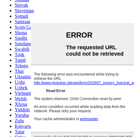
Slovak
Slovenian
Somali
Samoan
Scots Gaelic
Shona
Sindhi
Sundanese
Swahili
Tajik
Tamil
Telugu
Thai
Ukrainian
Urdu
Uzbek
Vietnamese
Welsh
Xhosa
Yiddish
Yoruba
Zulu
Kinyarwanda
Tatar