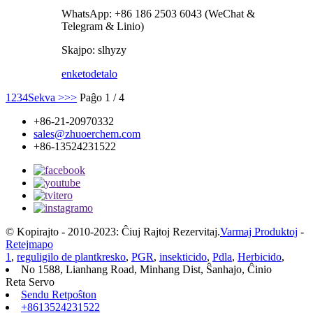
WhatsApp: +86 186 2503 6043 (WeChat &
Telegram & Linio)
Skajpo: slhyzy
enketo
detalo
1
2
3
4
Sekva >
>>
Paĝo 1 / 4
+86-21-20970332
sales@zhuoerchem.com
+86-13524231522
© Kopirajto - 2010-2023: Ĉiuj Rajtoj Rezervitaj.
Varmaj Produktoj
-
Retejmapo
1
,
reguligilo de plantkresko
,
PGR
,
insekticido
,
Pdla
,
Herbicido
,
No 1588, Lianhang Road, Minhang Dist, Ŝanhajo, Ĉinio
Reta Servo
Sendu Retpoŝton
+8613524231522