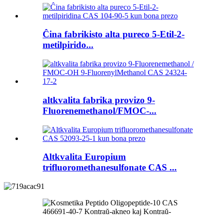
Ĉina fabrikisto alta pureco 5-Etil-2-
metilpirido...
altkvalita fabrika provizo 9-
Fluorenemethanol/FMOC-...
Altkvalita Europium
trifluoromethanesulfonate CAS ...