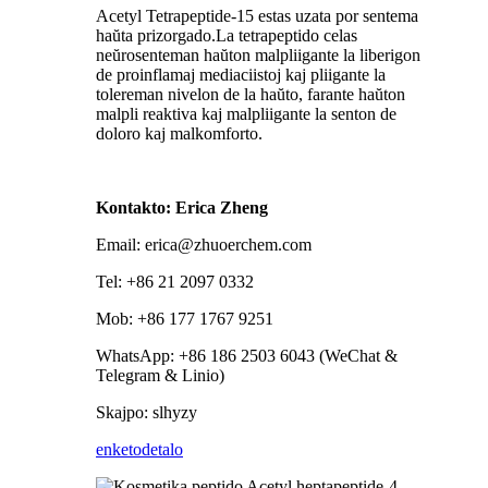
Acetyl Tetrapeptide-15 estas uzata por sentema
haŭta prizorgado.La tetrapeptido celas
neŭrosenteman haŭton malpliigante la liberigon
de proinflamaj mediaciistoj kaj pliigante la
tolereman nivelon de la haŭto, farante haŭton
malpli reaktiva kaj malpliigante la senton de
doloro kaj malkomforto.
Kontakto: Erica Zheng
Email: erica@zhuoerchem.com
Tel: +86 21 2097 0332
Mob: +86 177 1767 9251
WhatsApp: +86 186 2503 6043 (WeChat &
Telegram & Linio)
Skajpo: slhyzy
enketo
detalo