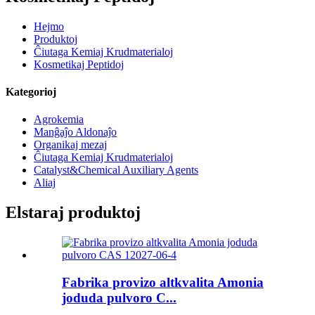
Hejmo
Produktoj
Ĉiutaga Kemiaj Krudmaterialoj
Kosmetikaj Peptidoj
Kategorioj
Agrokemia
Manĝaĵo Aldonaĵo
Organikaj mezaj
Ĉiutaga Kemiaj Krudmaterialoj
Catalyst&Chemical Auxiliary Agents
Aliaj
Elstaraj produktoj
Fabrika provizo altkvalita Amonia
joduda pulvoro C...