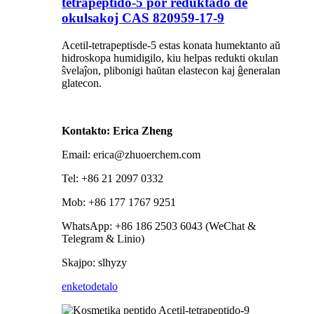
tetrapeptido-5 por reduktado de
okulsakoj CAS 820959-17-9
Acetil-tetrapeptisde-5 estas konata humektanto aŭ
hidroskopa humidigilo, kiu helpas redukti okulan
ŝvelaĵon, plibonigi haŭtan elastecon kaj ĝeneralan
glatecon.
Kontakto: Erica Zheng
Email: erica@zhuoerchem.com
Tel: +86 21 2097 0332
Mob: +86 177 1767 9251
WhatsApp: +86 186 2503 6043 (WeChat &
Telegram & Linio)
Skajpo: slhyzy
enketo
detalo