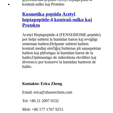
Kosmetika peptido Acetyl
heptapeptide-4 kontraŭ-sulko kaj
Protekto
Acetyl Heptapeptide-4 (FENSEBIOME-peptido)
por helpi subteni la humidan baron kaj revigligi
senteman haŭton;Helpante subteni haŭton
kontraŭ mediaj streĉiĝoj.Subtenas pli sanaspektan
haŭton kaj plifortigas la humidan baron de la
haŭto;Optimumigo de mikrobiota ekvilibro kaj
diverseco por konservi la humidan barieron de
haŭto.
Kontakto: Erica Zheng
Email: erica@zhuoerchem.com
Tel: +86 21 2097 0332
Mob: +86 177 1767 9251