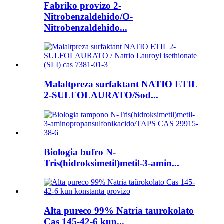
Fabriko provizo 2-
Nitrobenzaldehido/O-
Nitrobenzaldehido...
Malaltpreza surfaktant NATIO ETIL
2-SULFOLAURATO/Sod...
Biologia bufro N-
Tris(hidroksimetil)metil-3-amin...
Alta pureco 99% Natria taurokolato
Cas 145-42-6 kun...