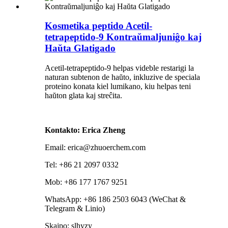
Kosmetika peptido Acetil-
tetrapeptido-9 Kontraŭmaljuniĝo kaj
Haŭta Glatigado
Acetil-tetrapeptido-9 helpas videble restarigi la
naturan subtenon de haŭto, inkluzive de speciala
proteino konata kiel lumikano, kiu helpas teni
haŭton glata kaj streĉita.
Kontakto: Erica Zheng
Email: erica@zhuoerchem.com
Tel: +86 21 2097 0332
Mob: +86 177 1767 9251
WhatsApp: +86 186 2503 6043 (WeChat &
Telegram & Linio)
Skajpo: slhyzy