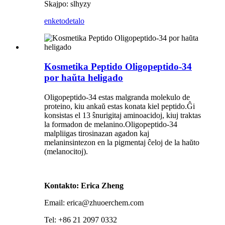
Skajpo: slhyzy
enketo
detalo
Kosmetika Peptido Oligopeptido-34
por haŭta heligado
Oligopeptido-34 estas malgranda molekulo de
proteino, kiu ankaŭ estas konata kiel peptido.Ĝi
konsistas el 13 ŝnurigitaj aminoacidoj, kiuj traktas
la formadon de melanino.Oligopeptido-34
malpliigas tirosinazan agadon kaj
melaninsintezon en la pigmentaj ĉeloj de la haŭto
(melanocitoj).
Kontakto: Erica Zheng
Email: erica@zhuoerchem.com
Tel: +86 21 2097 0332