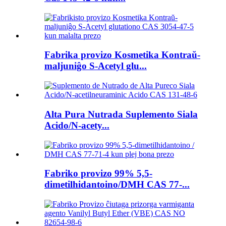
Fabrika provizo Kosmetika Kontraŭ-
maljuniĝo S-Acetyl glu...
Alta Pura Nutrada Suplemento Siala
Acido/N-acety...
Fabriko provizo 99% 5,5-
dimetilhidantoino/DMH CAS 77-...