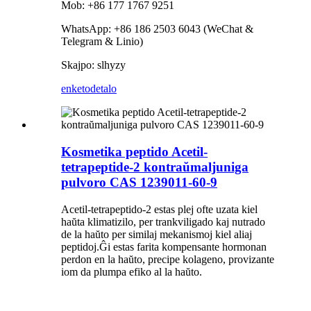
Mob: +86 177 1767 9251
WhatsApp: +86 186 2503 6043 (WeChat &
Telegram & Linio)
Skajpo: slhyzy
enketo
detalo
Kosmetika peptido Acetil-
tetrapeptide-2 kontraŭmaljuniga
pulvoro CAS 1239011-60-9
Acetil-tetrapeptido-2 estas plej ofte uzata kiel
haŭta klimatizilo, per trankviligado kaj nutrado
de la haŭto per similaj mekanismoj kiel aliaj
peptidoj.Ĝi estas farita kompensante hormonan
perdon en la haŭto, precipe kolageno, provizante
iom da plumpa efiko al la haŭto.