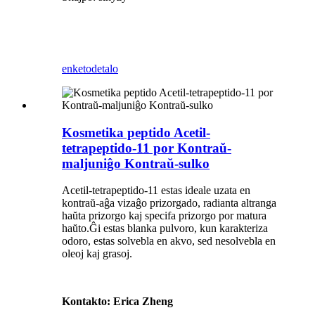
enketo
detalo
Kosmetika peptido Acetil-
tetrapeptido-11 por Kontraŭ-
maljuniĝo Kontraŭ-sulko
Acetil-tetrapeptido-11 estas ideale uzata en
kontraŭ-aĝa vizaĝo prizorgado, radianta altranga
haŭta prizorgo kaj specifa prizorgo por matura
haŭto.Ĝi estas blanka pulvoro, kun karakteriza
odoro, estas solvebla en akvo, sed nesolvebla en
oleoj kaj grasoj.
Kontakto: Erica Zheng