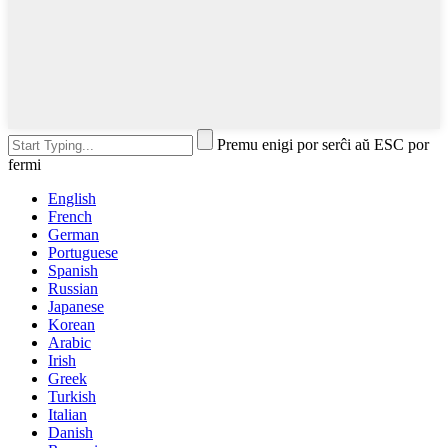
Premu enigi por serĉi aŭ ESC por
fermi
English
French
German
Portuguese
Spanish
Russian
Japanese
Korean
Arabic
Irish
Greek
Turkish
Italian
Danish