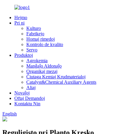
Hejmo
Pri ni
Kulturo
Fabrikejo
Homaj rimedoj
Kontrolo de kvalito
Servo
Produktoj
Agrokemia
Manĝaĵo Aldonaĵo
Organikaj mezaj
Ĉiutaga Kemiaj Krudmaterialoj
Catalyst&Chemical Auxiliary Agents
Aliaj
Novaĵoj
Oftaj Demandoj
Kontaktu Nin
English
Reguligisto pri Planto Kresko