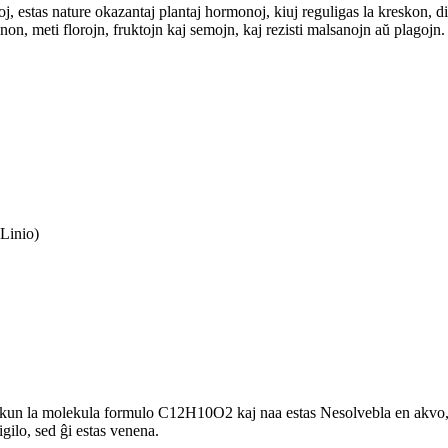
doj, estas nature okazantaj plantaj hormonoj, kiuj reguligas la kreskon
non, meti florojn, fruktojn kaj semojn, kaj rezisti malsanojn aŭ plagojn.
Linio)
kun la molekula formulo C12H10O2 kaj naa estas Nesolvebla en akvo, 
gilo, sed ĝi estas venena.