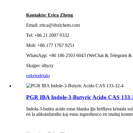
Kontakto: Erica Zheng
Email: erica@shxlchem.com
Tel: +86 21 2097 0332
Mob: +86 177 1767 9251
WhatsApp: +86 186 2503 6043 (WeChat & Telegram & 
Skajpo: slhyzy
enketo
detalo
PGR IBA Indole-3-Butyric Acido CAS 133-
Indola-3-butira acido estas blanka ĝis helflava kristal
en la aŭksinfamilio kaj estas ingredienco en multaj komerc