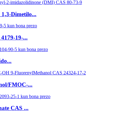
,3-Dimetilo...
4179-19-...
do...
anol/FMOC-...
ate CAS ...