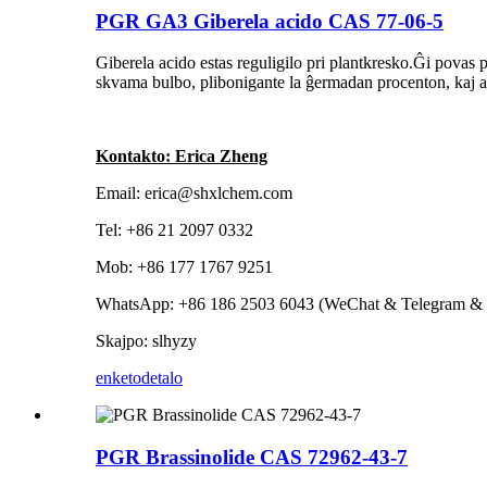
PGR GA3 Giberela acido CAS 77-06-5
Giberela acido estas reguligilo pri plantkresko.Ĝi povas 
skvama bulbo, plibonigante la ĝermadan procenton, kaj an
Kontakto: Erica Zheng
Email: erica@shxlchem.com
Tel: +86 21 2097 0332
Mob: +86 177 1767 9251
WhatsApp: +86 186 2503 6043 (WeChat & Telegram & 
Skajpo: slhyzy
enketo
detalo
PGR Brassinolide CAS 72962-43-7