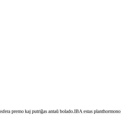
mosfera premo kaj putriĝas antaŭ bolado.IBA estas planthormono