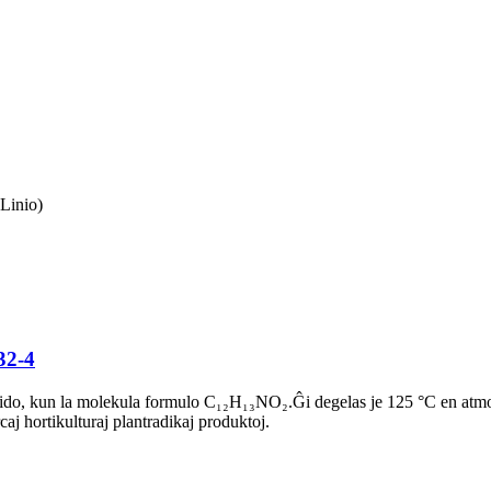
Linio)
32-4
a solido, kun la molekula formulo C₁₂H₁₃NO₂.Ĝi degelas je 125 °C en at
aj hortikulturaj plantradikaj produktoj.