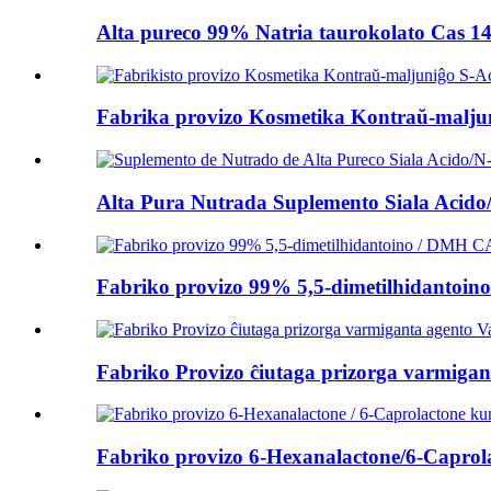
Alta pureco 99% Natria taurokolato Cas 14
Fabrika provizo Kosmetika Kontraŭ-maljuni
Alta Pura Nutrada Suplemento Siala Acido/N
Fabriko provizo 99% 5,5-dimetilhidantoin
Fabriko Provizo ĉiutaga prizorga varmigant
Fabriko provizo 6-Hexanalactone/6-Caprola