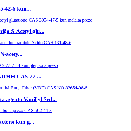
5-42-6 kun...
ĝo S-Acetyl glu...
-acety...
o/DMH CAS 77-...
a agento Vanillyl Sed...
ctone kun g...