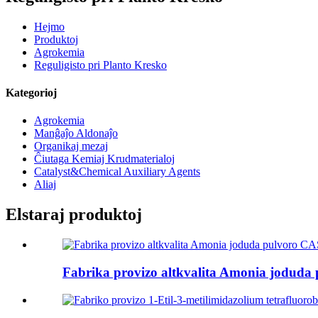
Hejmo
Produktoj
Agrokemia
Reguligisto pri Planto Kresko
Kategorioj
Agrokemia
Manĝaĵo Aldonaĵo
Organikaj mezaj
Ĉiutaga Kemiaj Krudmaterialoj
Catalyst&Chemical Auxiliary Agents
Aliaj
Elstaraj produktoj
Fabrika provizo altkvalita Amonia joduda 