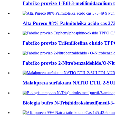
Fabriko provizo 1-Etil-3-metilimidazolium te
Alta Pureco 98% Palmitoleika acido cas 373
Fabriko provizo Trifenilfosfina oksido TP
Fabriko provizo 2-Nitrobenzaldehido/O-Nit
Malaltpreza surfaktant NATIO ETIL 2-
Biologia bufro N-Tris(hidroksimetil)metil-3-