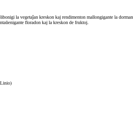
plibonigi la vegetaĵan kreskon kaj rendimenton mallongigante la dorman 
taŭenigante floradon kaj la kreskon de fruktoj.
Linio)