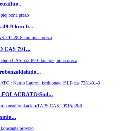
trafluo...
-49-9 kun b...
PO CAS 791...
robenzaldehido...
SULFOLAURATO/Sod...
amin...