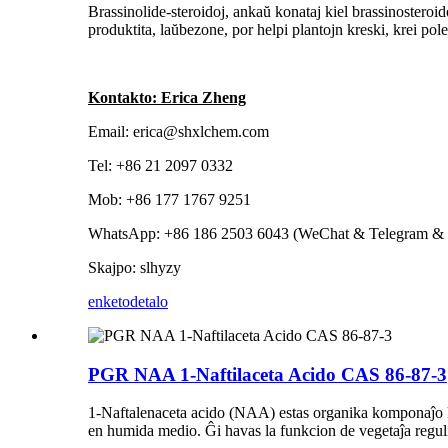
Brassinolide-steroidoj, ankaŭ konataj kiel brassinosteroi
produktita, laŭbezone, por helpi plantojn kreski, krei pole
Kontakto: Erica Zheng
Email: erica@shxlchem.com
Tel: +86 21 2097 0332
Mob: +86 177 1767 9251
WhatsApp: +86 186 2503 6043 (WeChat & Telegram & 
Skajpo: slhyzy
enketo
detalo
PGR NAA 1-Naftilaceta Acido CAS 86-87-3
1-Naftalenaceta acido (NAA) estas organika komponaĵo 
en humida medio. Ĝi havas la funkcion de vegetaĵa reguli