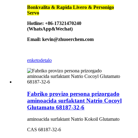
Bonkvalita & Rapida Livero & Personigo
Servo
Hotline: +86-17321470240
(WhatsApp&Wechat)
Email: kevin@zhuoerchem.com
enketo
detalo
Fabriko provizo persona prizorgado
aminoacida surfaktant Natrio Cocoyl
Glutamato 68187-32-6
aminoacida surfaktant Natrio Kokoil Glutamato
CAS 68187-32-6