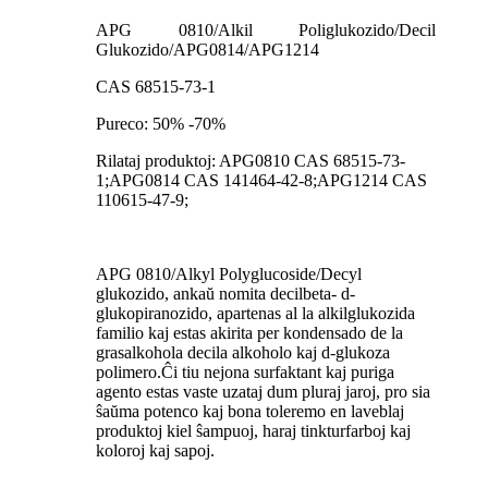
APG 0810/Alkil Poliglukozido/Decil
Glukozido/APG0814/APG1214
CAS 68515-73-1
Pureco: 50% -70%
Rilataj produktoj: APG0810 CAS 68515-73-
1;APG0814 CAS 141464-42-8;APG1214 CAS
110615-47-9;
APG 0810/Alkyl Polyglucoside/Decyl
glukozido, ankaŭ nomita decilbeta- d-
glukopiranozido, apartenas al la alkilglukozida
familio kaj estas akirita per kondensado de la
grasalkohola decila alkoholo kaj d-glukoza
polimero.Ĉi tiu nejona surfaktant kaj puriga
agento estas vaste uzataj dum pluraj jaroj, pro sia
ŝaŭma potenco kaj bona toleremo en laveblaj
produktoj kiel ŝampuoj, haraj tinkturfarboj kaj
koloroj kaj sapoj.