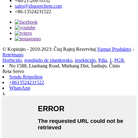
+86-21-20970332
sales@zhuoerchem.com
+86-13524231522
© Kopirajto - 2010-2023: Ĉiuj Rajtoj Rezervitaj.
Varmaj Produktoj
-
Retejmapo
Herbicido
,
reguligilo de plantkresko
,
insekticido
,
Pdla
,
1
,
PGR
,
No 1588, Lianhang Road, Minhang Dist, Ŝanhajo, Ĉinio
Reta Servo
Sendu Retpoŝton
+8613524231522
WhatsApp
x