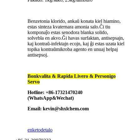
Benzetonia klorido, ankaŭ konata kiel hiamino,
estas sinteza kvaternara amonia salo.Ĉi tiu
komponaĵo estas senodora blanka solido,
solvebla en akvo.Ĝi havas surfaktan, antisepsajn,
kaj kontraŭ-infektajn ecojn, kaj ĝi estas uzata kiel
topika kontraŭmikroba agento en unuaj helpaj
antisepsoj.
Bonkvalita & Rapida Livero & Personigo
Servo
Hotline: +86-17321470240
(WhatsApp&Wechat)
Email: kevin@shxlchem.com
enketo
detalo