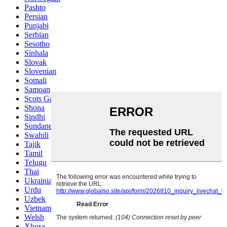
Pashto
Persian
Punjabi
Serbian
Sesotho
Sinhala
Slovak
Slovenian
Somali
Samoan
Scots Gaelic
Shona
Sindhi
Sundanese
Swahili
Tajik
Tamil
Telugu
Thai
Ukrainian
Urdu
Uzbek
Vietnamese
Welsh
Xhosa