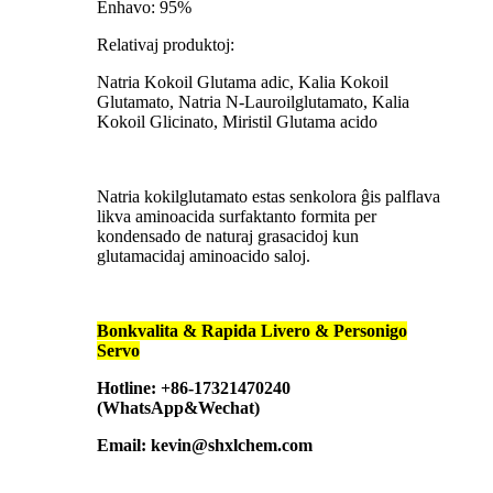
Enhavo: 95%
Relativaj produktoj:
Natria Kokoil Glutama adic, Kalia Kokoil
Glutamato, Natria N-Lauroilglutamato, Kalia
Kokoil Glicinato, Miristil Glutama acido
Natria kokilglutamato estas senkolora ĝis palflava
likva aminoacida surfaktanto formita per
kondensado de naturaj grasacidoj kun
glutamacidaj aminoacido saloj.
Bonkvalita & Rapida Livero & Personigo
Servo
Hotline: +86-17321470240
(WhatsApp&Wechat)
Email: kevin@shxlchem.com