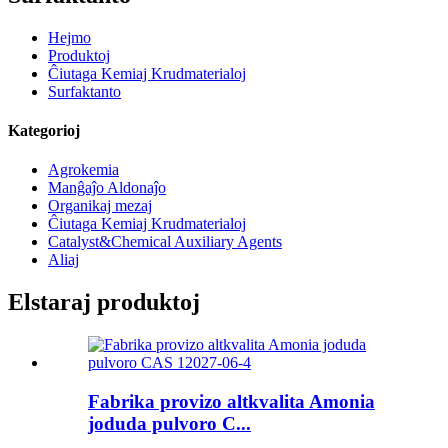
Hejmo
Produktoj
Ĉiutaga Kemiaj Krudmaterialoj
Surfaktanto
Kategorioj
Agrokemia
Manĝaĵo Aldonaĵo
Organikaj mezaj
Ĉiutaga Kemiaj Krudmaterialoj
Catalyst&Chemical Auxiliary Agents
Aliaj
Elstaraj produktoj
Fabrika provizo altkvalita Amonia
joduda pulvoro C...