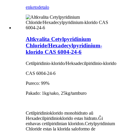
enketo
detalo
Altkvalita Cetylpyridinium
Chloride/Hexadecylpyridinium-
klorido CAS 6004-24-6
Cetilpiridinio-klorido/Heksadecilpiridinio-klorido
CAS 6004-24-6
Pureco: 99%
Pakado: 1kg/sako, 25kg/tamburo
Cetilpiridinioklorido monohidrato aŭ
Hexadecilpiridinioklorido estas hidrato.Ĝi
enhavas cetilpiridinian kloridon.Cetylpyridinium
Chloride estas la klorida saloformo de