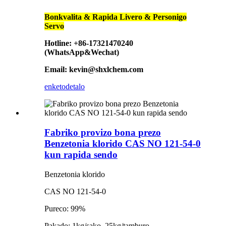
Bonkvalita & Rapida Livero & Personigo
Servo
Hotline: +86-17321470240
(WhatsApp&Wechat)
Email: kevin@shxlchem.com
enketo
detalo
Fabriko provizo bona prezo
Benzetonia klorido CAS NO 121-54-0
kun rapida sendo
Benzetonia klorido
CAS NO 121-54-0
Pureco: 99%
Pakado: 1kg/sako, 25kg/tamburo