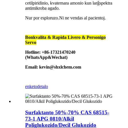
cetilpiridinio, kvaternara amonio kun larĝspektra
antimikroba agado.
Nur por esploruzo.Ni ne vendas al pacientoj.
Bonkvalita & Rapida Livero & Personigo
Servo
Hotline: +86-17321470240
(WhatsApp&Wechat)
Email: kevin@shxlchem.com
enketo
detalo
Surfaktanto 50%-70% CAS 68515-
73-1 APG 0810/Alkil
Poliglukozido/Decil Glukozido