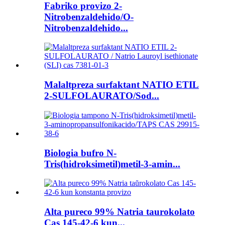
Fabriko provizo 2-
Nitrobenzaldehido/O-
Nitrobenzaldehido...
Malaltpreza surfaktant NATIO ETIL
2-SULFOLAURATO/Sod...
Biologia bufro N-
Tris(hidroksimetil)metil-3-amin...
Alta pureco 99% Natria taurokolato
Cas 145-42-6 kun...