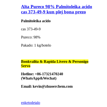
Alta Pureco 98% Palmitoleika acido
cas 373-49-9 kun plej bona prezo
Palmitoleika acido
cas 373-49-9
Pureco: 98%
Pakado: 1 kg/botelo
Bonkvalita & Rapida Livero & Personigo
Servo
Hotline: +86-17321470240
(WhatsApp&Wechat)
Email: kevin@zhuoerchem.com
enketo
detalo