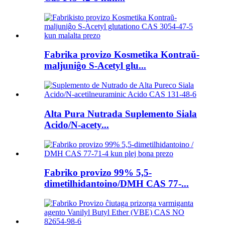
Fabrika provizo Kosmetika Kontraŭ-
maljuniĝo S-Acetyl glu...
Alta Pura Nutrada Suplemento Siala
Acido/N-acety...
Fabriko provizo 99% 5,5-
dimetilhidantoino/DMH CAS 77-...