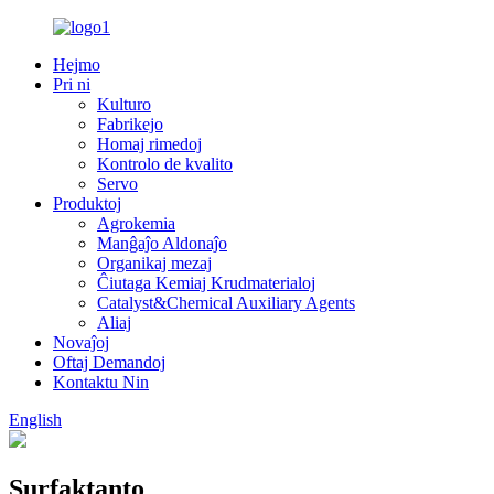
Hejmo
Pri ni
Kulturo
Fabrikejo
Homaj rimedoj
Kontrolo de kvalito
Servo
Produktoj
Agrokemia
Manĝaĵo Aldonaĵo
Organikaj mezaj
Ĉiutaga Kemiaj Krudmaterialoj
Catalyst&Chemical Auxiliary Agents
Aliaj
Novaĵoj
Oftaj Demandoj
Kontaktu Nin
English
Surfaktanto