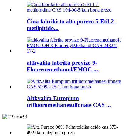
Ĉina fabrikisto alta pureco 5-Etil-2-
metilpirido...
altkvalita fabrika provizo 9-
Fluorenemethanol/FMOC-...
Altkvalita Europium
trifluoromethanesulfonate CAS ...