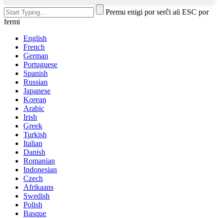
Premu enigi por serĉi aŭ ESC por
fermi
English
French
German
Portuguese
Spanish
Russian
Japanese
Korean
Arabic
Irish
Greek
Turkish
Italian
Danish
Romanian
Indonesian
Czech
Afrikaans
Swedish
Polish
Basque