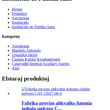
Hejmo
Produktoj
Agrokemia
Insekticido
Insekticido de Publika Sano
Kategorioj
Agrokemia
Manĝaĵo Aldonaĵo
Organikaj mezaj
Ĉiutaga Kemiaj Krudmaterialoj
Catalyst&Chemical Auxiliary Agents
Aliaj
Elstaraj produktoj
Fabrika provizo altkvalita Amonia
joduda pulvoro C...