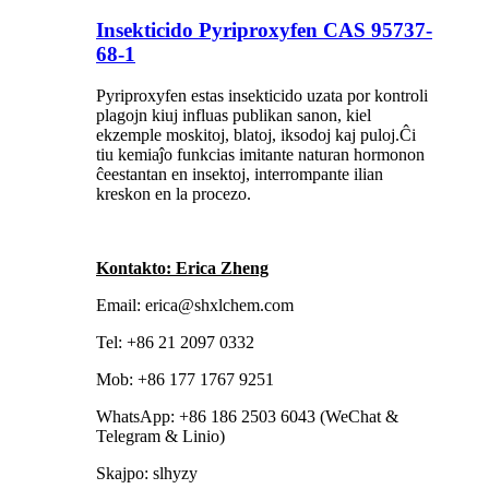
Insekticido Pyriproxyfen CAS 95737-
68-1
Pyriproxyfen estas insekticido uzata por kontroli
plagojn kiuj influas publikan sanon, kiel
ekzemple moskitoj, blatoj, iksodoj kaj puloj.Ĉi
tiu kemiaĵo funkcias imitante naturan hormonon
ĉeestantan en insektoj, interrompante ilian
kreskon en la procezo.
Kontakto: Erica Zheng
Email: erica@shxlchem.com
Tel: +86 21 2097 0332
Mob: +86 177 1767 9251
WhatsApp: +86 186 2503 6043 (WeChat &
Telegram & Linio)
Skajpo: slhyzy