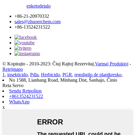
enketo
detalo
+86-21-20970332
sales@zhuoerchem.com
+86-13524231522
© Kopirajto - 2010-2023: Ĉiuj Rajtoj Rezervitaj.
Varmaj Produktoj
-
Retejmapo
1
,
insekticido
,
Pdla
,
Herbicido
,
PGR
,
reguligilo de plantkresko
,
No 1588, Lianhang Road, Minhang Dist, Ŝanhajo, Ĉinio
Reta Servo
Sendu Retpoŝton
+8613524231522
WhatsApp
x