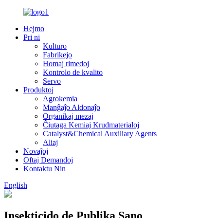
Hejmo
Pri ni
Kulturo
Fabrikejo
Homaj rimedoj
Kontrolo de kvalito
Servo
Produktoj
Agrokemia
Manĝaĵo Aldonaĵo
Organikaj mezaj
Ĉiutaga Kemiaj Krudmaterialoj
Catalyst&Chemical Auxiliary Agents
Aliaj
Novaĵoj
Oftaj Demandoj
Kontaktu Nin
English
Insekticido de Publika Sano