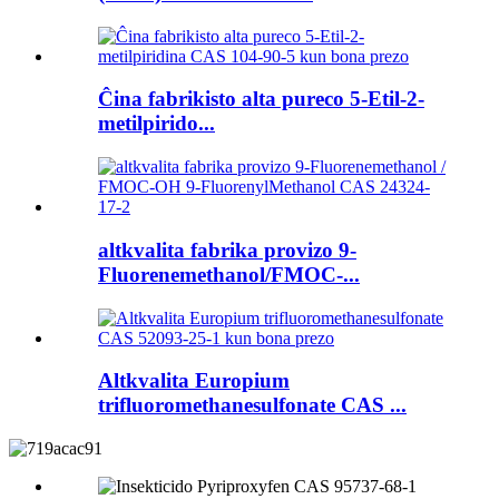
Ĉina fabrikisto alta pureco 5-Etil-2-
metilpirido...
altkvalita fabrika provizo 9-
Fluorenemethanol/FMOC-...
Altkvalita Europium
trifluoromethanesulfonate CAS ...