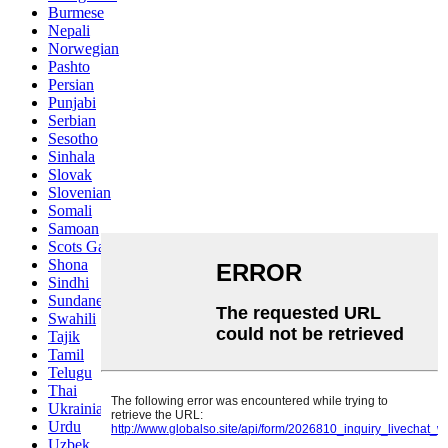
Burmese
Nepali
Norwegian
Pashto
Persian
Punjabi
Serbian
Sesotho
Sinhala
Slovak
Slovenian
Somali
Samoan
Scots Gaelic
Shona
Sindhi
Sundanese
Swahili
Tajik
Tamil
Telugu
Thai
Ukrainian
Urdu
Uzbek