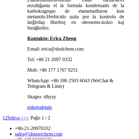
rezultiĝanta el la formala kondensado de la
karboksigrupo de etametsulfuron kun
metanolo.Herbicido uzita por la kontrolo de
larĝfoliaj fiherboj en oleosemo-kolzo kaj
furaĝkolzo.
Kontakto: Erica Zheng
Email: erica@shxlchem.com
Tel: +86 21 2097 0332
Mob: +86 177 1767 9251
WhatsApp: +86 186 2503 6043 (WeChat &
Telegram & Linio)
Skajpo: slhyzy
enketo
detalo
1
2
Sekva >
>>
Paĝo 1 / 2
+86-21-20970332
sales@zhuoerchem.com