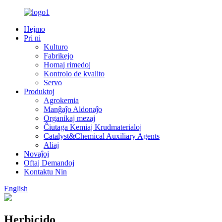
Hejmo
Pri ni
Kulturo
Fabrikejo
Homaj rimedoj
Kontrolo de kvalito
Servo
Produktoj
Agrokemia
Manĝaĵo Aldonaĵo
Organikaj mezaj
Ĉiutaga Kemiaj Krudmaterialoj
Catalyst&Chemical Auxiliary Agents
Aliaj
Novaĵoj
Oftaj Demandoj
Kontaktu Nin
English
Herbicido