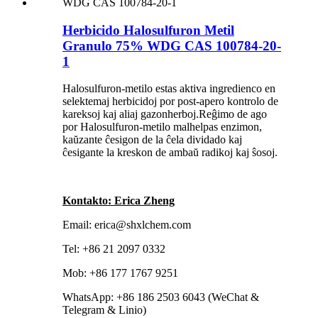
Herbicido Halosulfuron Metil
Granulo 75% WDG CAS 100784-20-
1
Halosulfuron-metilo estas aktiva ingredienco en
selektemaj herbicidoj por post-apero kontrolo de
kareksoj kaj aliaj gazonherboj.Reĝimo de ago
por Halosulfuron-metilo malhelpas enzimon,
kaŭzante ĉesigon de la ĉela dividado kaj
ĉesigante la kreskon de ambaŭ radikoj kaj ŝosoj.
Kontakto: Erica Zheng
Email: erica@shxlchem.com
Tel: +86 21 2097 0332
Mob: +86 177 1767 9251
WhatsApp: +86 186 2503 6043 (WeChat &
Telegram & Linio)