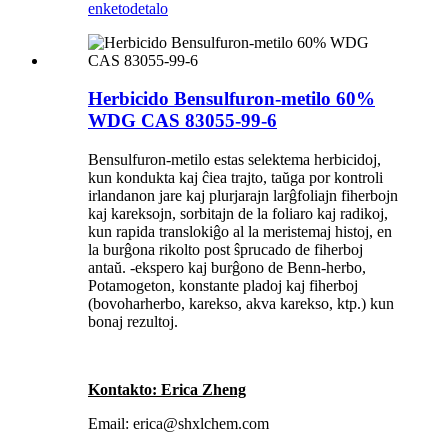
enketo
detalo
Herbicido Bensulfuron-metilo 60%
WDG CAS 83055-99-6
Bensulfuron-metilo estas selektema herbicidoj,
kun kondukta kaj ĉiea trajto, taŭga por kontroli
irlandanon jare kaj plurjarajn larĝfoliajn fiherbojn
kaj kareksojn, sorbitajn de la foliaro kaj radikoj,
kun rapida translokiĝo al la meristemaj histoj, en
la burĝona rikolto post ŝprucado de fiherboj
antaŭ. -ekspero kaj burĝono de Benn-herbo,
Potamogeton, konstante pladoj kaj fiherboj
(bovoharherbo, karekso, akva karekso, ktp.) kun
bonaj rezultoj.
Kontakto: Erica Zheng
Email: erica@shxlchem.com