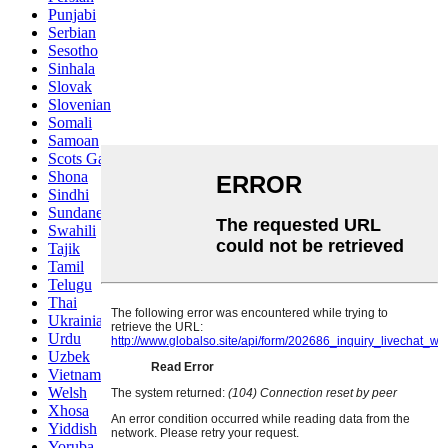
Punjabi
Serbian
Sesotho
Sinhala
Slovak
Slovenian
Somali
Samoan
Scots Gaelic
Shona
Sindhi
Sundanese
Swahili
Tajik
Tamil
Telugu
Thai
Ukrainian
Urdu
Uzbek
Vietnamese
Welsh
Xhosa
Yiddish
Yoruba