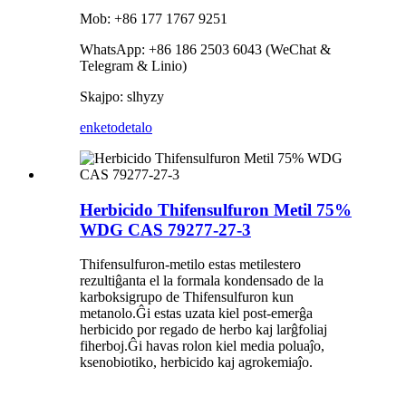
Mob: +86 177 1767 9251
WhatsApp: +86 186 2503 6043 (WeChat &
Telegram & Linio)
Skajpo: slhyzy
enketo
detalo
Herbicido Thifensulfuron Metil 75%
WDG CAS 79277-27-3
Thifensulfuron-metilo estas metilestero
rezultiĝanta el la formala kondensado de la
karboksigrupo de Thifensulfuron kun
metanolo.Ĝi estas uzata kiel post-emerĝa
herbicido por regado de herbo kaj larĝfoliaj
fiherboj.Ĝi havas rolon kiel media poluaĵo,
ksenobiotiko, herbicido kaj agrokemiaĵo.