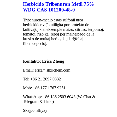
Herbicido Tribenuron Metil 75%
WDG CAS 101200-48-0
Tribenuron-metilo estas sulfonil urea
herbicidderivaĵo utiligita por protekto de
kultivaĵoj kiel ekzemple maizo, citruso, terpomoj,
tomatoj, rizo kaj reboj per malhelpado de la
kresko de multaj herboj kaj larĝfoliaj
fiherbospecioj.
Kontakto: Erica Zheng
Email: erica@shxlchem.com
Tel: +86 21 2097 0332
Mob: +86 177 1767 9251
WhatsApp: +86 186 2503 6043 (WeChat &
Telegram & Linio)
Skajpo: slhyzy