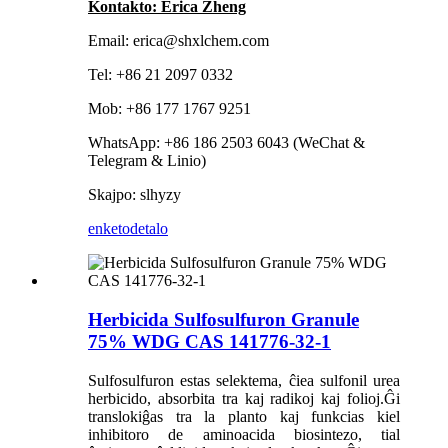
Kontakto: Erica Zheng
Email: erica@shxlchem.com
Tel: +86 21 2097 0332
Mob: +86 177 1767 9251
WhatsApp: +86 186 2503 6043 (WeChat &
Telegram & Linio)
Skajpo: slhyzy
enketo
detalo
Herbicida Sulfosulfuron Granule
75% WDG CAS 141776-32-1
Sulfosulfuron estas selektema, ĉiea sulfonil urea
herbicido, absorbita tra kaj radikoj kaj folioj.Ĝi
translokiĝas tra la planto kaj funkcias kiel
inhibitoro de aminoacida biosintezo, tial