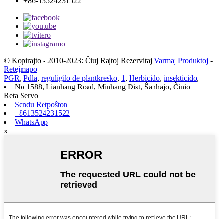
+86-13524231522
© Kopirajto - 2010-2023: Ĉiuj Rajtoj Rezervitaj.
Varmaj Produktoj
-
Retejmapo
PGR
,
Pdla
,
reguligilo de plantkresko
,
1
,
Herbicido
,
insekticido
,
No 1588, Lianhang Road, Minhang Dist, Ŝanhajo, Ĉinio
Reta Servo
Sendu Retpoŝton
+8613524231522
WhatsApp
x