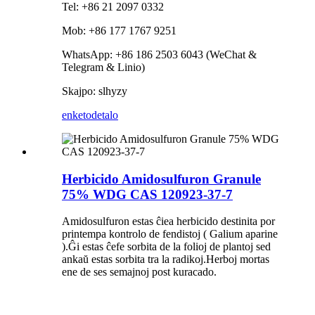
Tel: +86 21 2097 0332
Mob: +86 177 1767 9251
WhatsApp: +86 186 2503 6043 (WeChat &
Telegram & Linio)
Skajpo: slhyzy
enketo
detalo
Herbicido Amidosulfuron Granule
75% WDG CAS 120923-37-7
Amidosulfuron estas ĉiea herbicido destinita por
printempa kontrolo de fendistoj ( Galium aparine
).Ĝi estas ĉefe sorbita de la folioj de plantoj sed
ankaŭ estas sorbita tra la radikoj.Herboj mortas
ene de ses semajnoj post kuracado.