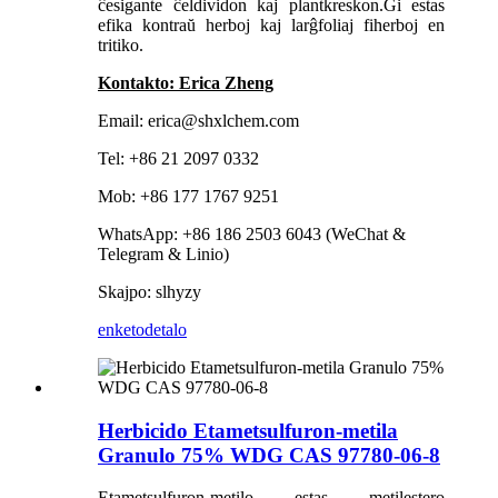
ĉesigante ĉeldividon kaj plantkreskon.Ĝi estas
efika kontraŭ herboj kaj larĝfoliaj fiherboj en
tritiko.
Kontakto: Erica Zheng
Email: erica@shxlchem.com
Tel: +86 21 2097 0332
Mob: +86 177 1767 9251
WhatsApp: +86 186 2503 6043 (WeChat &
Telegram & Linio)
Skajpo: slhyzy
enketo
detalo
Herbicido Etametsulfuron-metila
Granulo 75% WDG CAS 97780-06-8
Etametsulfuron-metilo estas metilestero