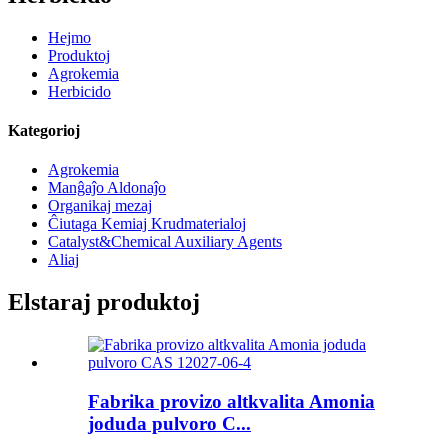
Hejmo
Produktoj
Agrokemia
Herbicido
Kategorioj
Agrokemia
Manĝaĵo Aldonaĵo
Organikaj mezaj
Ĉiutaga Kemiaj Krudmaterialoj
Catalyst&Chemical Auxiliary Agents
Aliaj
Elstaraj produktoj
Fabrika provizo altkvalita Amonia
joduda pulvoro C...