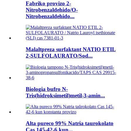
Fabriko provizo 2-
Nitrobenzaldehido/O-
Nitrobenzaldehido...
Malaltpreza surfaktant NATIO ETIL
2-SULFOLAURATO/Sod...
Biologia bufro N-
Tris(hidroksimetil)metil-3-amin...
Alta pureco 99% Natria taurokolato
Cas 145-42-6 kun...