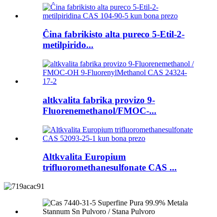
Ĉina fabrikisto alta pureco 5-Etil-2-
metilpirido...
altkvalita fabrika provizo 9-
Fluorenemethanol/FMOC-...
Altkvalita Europium
trifluoromethanesulfonate CAS ...