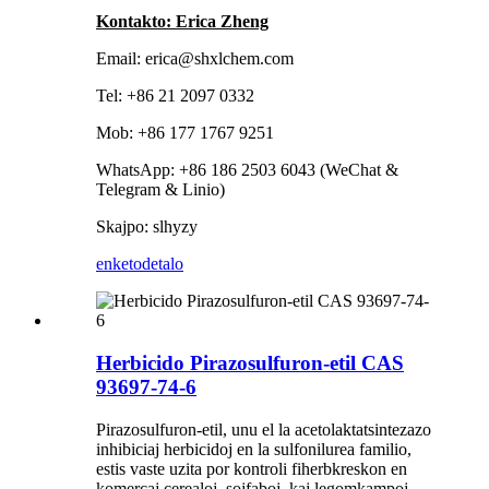
Kontakto: Erica Zheng
Email: erica@shxlchem.com
Tel: +86 21 2097 0332
Mob: +86 177 1767 9251
WhatsApp: +86 186 2503 6043 (WeChat &
Telegram & Linio)
Skajpo: slhyzy
enketo
detalo
Herbicido Pirazosulfuron-etil CAS
93697-74-6
Pirazosulfuron-etil, unu el la acetolaktatsintezazo
inhibiciaj herbicidoj en la sulfonilurea familio,
estis vaste uzita por kontroli fiherbkreskon en
komercaj cerealoj, sojfaboj, kaj legomkampoj.