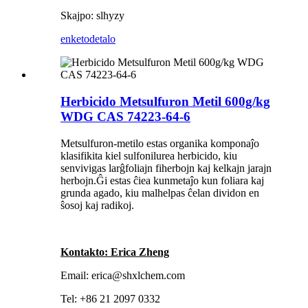
Skajpo: slhyzy
enketo
detalo
Herbicido Metsulfuron Metil 600g/kg
WDG CAS 74223-64-6
Metsulfuron-metilo estas organika komponaĵo
klasifikita kiel sulfonilurea herbicido, kiu
senvivigas larĝfoliajn fiherbojn kaj kelkajn jarajn
herbojn.Ĝi estas ĉiea kunmetaĵo kun foliara kaj
grunda agado, kiu malhelpas ĉelan dividon en
ŝosoj kaj radikoj.
Kontakto: Erica Zheng
Email: erica@shxlchem.com
Tel: +86 21 2097 0332