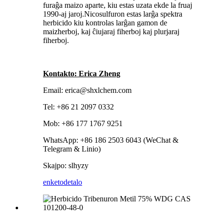
furaĝa maizo aparte, kiu estas uzata ekde la fruaj
1990-aj jaroj.Nicosulfuron estas larĝa spektra
herbicido kiu kontrolas larĝan gamon de
maizherboj, kaj ĉiujaraj fiherboj kaj plurjaraj
fiherboj.
Kontakto: Erica Zheng
Email: erica@shxlchem.com
Tel: +86 21 2097 0332
Mob: +86 177 1767 9251
WhatsApp: +86 186 2503 6043 (WeChat &
Telegram & Linio)
Skajpo: slhyzy
enketo
detalo