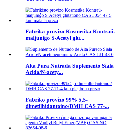
Fabrika provizo Kosmetika Kontraŭ-
maljuniĝo S-Acetyl glu...
Alta Pura Nutrada Suplemento Siala
Acido/N-acety...
Fabriko provizo 99% 5,5-
dimetilhidantoino/DMH CAS 77-...