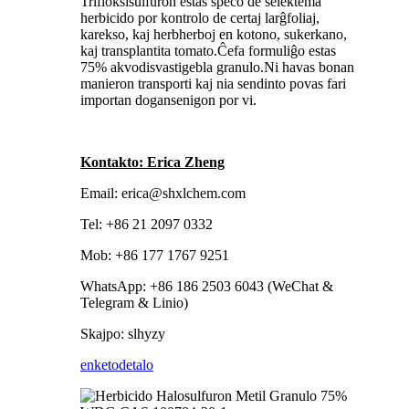
Trifloksisulfuron estas speco de selektema
herbicido por kontrolo de certaj larĝfoliaj,
karekso, kaj herbherboj en kotono, sukerkano,
kaj transplantita tomato.Ĉefa formuliĝo estas
75% akvodisvastigebla granulo.Ni havas bonan
manieron transporti kaj nia sendinto povas fari
importan dogansenigon por vi.
Kontakto: Erica Zheng
Email: erica@shxlchem.com
Tel: +86 21 2097 0332
Mob: +86 177 1767 9251
WhatsApp: +86 186 2503 6043 (WeChat &
Telegram & Linio)
Skajpo: slhyzy
enketo
detalo