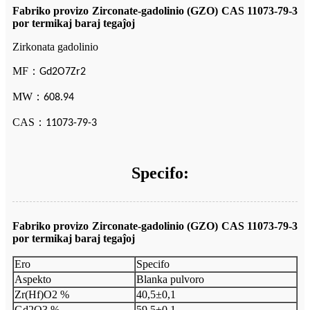
Fabriko provizo Zirconate-gadolinio (GZO) CAS 11073-79-3
por termikaj baraj tegaĵoj
Zirkonata gadolinio
MF
：
Gd2O7Zr2
MW
：
608.94
CAS
：
11073-79-3
Specifo:
Fabriko provizo Zirconate-gadolinio (GZO) CAS 11073-79-3
por termikaj baraj tegaĵoj
Ero
Specifo
Aspekto
Blanka pulvoro
Zr(Hf)O2 %
40,5±0,1
Gd2O3 %
59,5±0,1