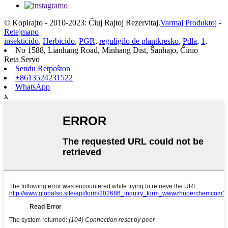
© Kopirajto - 2010-2023: Ĉiuj Rajtoj Rezervitaj.
Varmaj Produktoj
-
Retejmapo
insekticido
,
Herbicido
,
PGR
,
reguligilo de plantkresko
,
Pdla
,
1
,
No 1588, Lianhang Road, Minhang Dist, Ŝanhajo, Ĉinio
Reta Servo
Sendu Retpoŝton
+8613524231522
WhatsApp
x