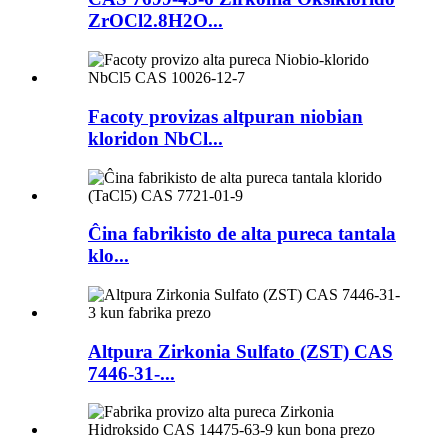
ZrOCl2.8H2O...
Facoty provizas altpuran niobian
kloridon NbCl...
Ĉina fabrikisto de alta pureca tantala
klo...
Altpura Zirkonia Sulfato (ZST) CAS
7446-31-...