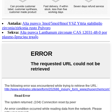
Antaŭa:
Alta pureco 3mol/5mol/8mol YSZ Yttria stabiligilo
zirconia/zirkonia rusto Pulvoro
Sekva:
Alta pureca Lanthanum zirconate CAS 12031-48-0 por
plasmo-ŝpruciga tegaĵo