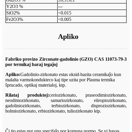
Y2O3 %
---
SiO2%
<0.015
Fe2O3%
<0.005
Apliko
Fabriko provizo Zirconate-gadolinio (GZO) CAS 11073-79-3
por termikaj baraj tegaĵoj
Apliko:
Gadolinio-zirkonato
estas oksid-bazita ceramikaĵo kun
malalta varmokondukteco kaj tipe uzita por Plasma termika
ŝprucado, optikaj materialoj, ktp.
Rilataj produktoj:
ceriozirkonato, praseodimiozirkonato,
neodimozirkonato, samariozirkonato, eŭropiozirkonato,
gadoliniozirkonato, terbiozirkonato, disproziozirkonato,
holmiozirkonato, erbiozirkonato, tuliozirkonato ktp.
Ĉi tio estas nur unu specifaĵo por komuna normo, Se vi havas