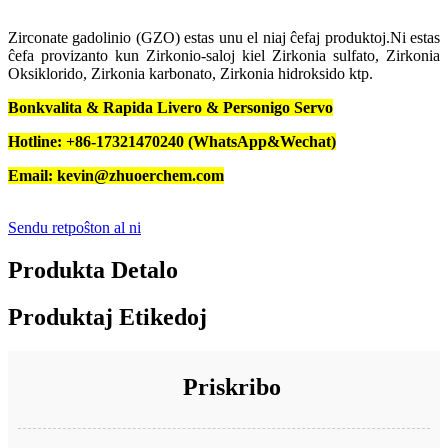
Zirconate gadolinio (GZO) estas unu el niaj ĉefaj produktoj.Ni estas
ĉefa provizanto kun Zirkonio-saloj kiel Zirkonia sulfato, Zirkonia
Oksiklorido, Zirkonia karbonato, Zirkonia hidroksido ktp.
Bonkvalita & Rapida Livero & Personigo Servo
Hotline: +86-17321470240 (WhatsApp&Wechat)
Email: kevin@zhuoerchem.com
Sendu retpoŝton al ni
Produkta Detalo
Produktaj Etikedoj
Priskribo