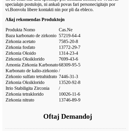
specialajn postulojn, ni ankaŭ povas fari personecigitajn por
vi.Bonvolu libere kontakti nin por pli da ebleco.
Aliaj rekomendas Produktojn
Produkta Nomo
Cas.Ne
Baza karbonato de zirkonio
57219-64-4
Zirkonia acetato
7585-20-8
Zirkonia fosfato
13772-29-7
Zirkonia Oksido
1314-23-4
Zirkonia Oksiklorido
7699-43-6
Amonia Zirkonia Karbonato
68309-95-5
Karbonato de kalio-zirkonio
/
Zirkonio sulfato tetrahidrato
7446-31-3
Zirkonia Oksiklorido
13520-92-8
Itrio Stabiligita Zirconia
/
Zirkonia tetraklorido
10026-11-6
Zirkonia nitrato
13746-89-9
Oftaj Demandoj