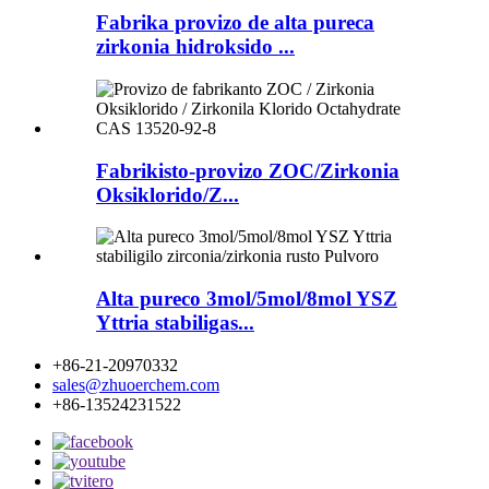
Fabrika provizo de alta pureca
zirkonia hidroksido ...
Fabrikisto-provizo ZOC/Zirkonia
Oksiklorido/Z...
Alta pureco 3mol/5mol/8mol YSZ
Yttria stabiligas...
+86-21-20970332
sales@zhuoerchem.com
+86-13524231522