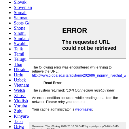
Slovak
Slovenian
Somali
Samoan
Scots Gaelic
Shona
Sindhi
Sundanese
Swahili
Tajik
Tamil
Telugu
Thai
Ukrainian
Urdu
Uzbek
Vietnamese
Welsh
Xhosa
Yiddish
Yoruba
Zulu
Kinyarwanda
Tatar
Oriya