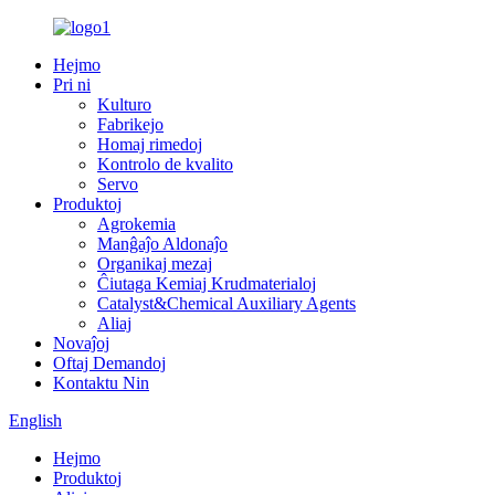
Hejmo
Pri ni
Kulturo
Fabrikejo
Homaj rimedoj
Kontrolo de kvalito
Servo
Produktoj
Agrokemia
Manĝaĵo Aldonaĵo
Organikaj mezaj
Ĉiutaga Kemiaj Krudmaterialoj
Catalyst&Chemical Auxiliary Agents
Aliaj
Novaĵoj
Oftaj Demandoj
Kontaktu Nin
English
Hejmo
Produktoj