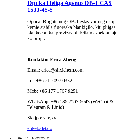
Optika Heliga Agento OB-1 CAS
1533-45-5
Optical Brightening OB-1 estas varmega kaj
kemie stabila fluoreska blankigilo, kiu pliigas
blankecon kaj provizas pli brilajn aspektantajn
kolorojn.
Kontakto: Erica Zheng
Email: erica@shxlchem.com
Tel: +86 21 2097 0332
Mob: +86 177 1767 9251
WhatsApp: +86 186 2503 6043 (WeChat &
Telegram & Linio)
Skajpo: slhyzy
enketo
detalo
+86-21-20970332