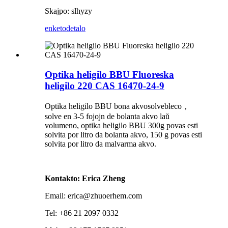
Skajpo: slhyzy
enketo
detalo
Optika heligilo BBU Fluoreska
heligilo 220 CAS 16470-24-9
Optika heligilo BBU bona akvosolvebleco，
solve en 3-5 fojojn de bolanta akvo laŭ
volumeno, optika heligilo BBU 300g povas esti
solvita por litro da bolanta akvo, 150 g povas esti
solvita por litro da malvarma akvo.
Kontakto: Erica Zheng
Email: erica@zhuoerhem.com
Tel: +86 21 2097 0332