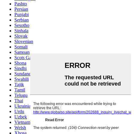
Pashto
Persian
Punjabi
Serbian
Sesotho
Sinhala
Slovak
Slovenian
Somali
Samoan
Scots Gaelic
Shona
Sindhi
Sundanese
Swahili
Tajik
Tamil
Telugu
Thai
Ukrainian
Urdu
Uzbek
Vietnamese
Welsh
Xhosa