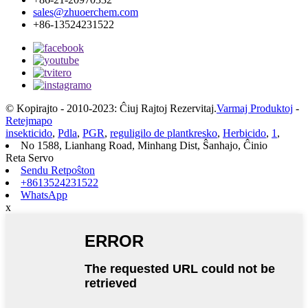
sales@zhuoerchem.com
+86-13524231522
© Kopirajto - 2010-2023: Ĉiuj Rajtoj Rezervitaj.
Varmaj Produktoj
-
Retejmapo
insekticido
,
Pdla
,
PGR
,
reguligilo de plantkresko
,
Herbicido
,
1
,
No 1588, Lianhang Road, Minhang Dist, Ŝanhajo, Ĉinio
Reta Servo
Sendu Retpoŝton
+8613524231522
WhatsApp
x