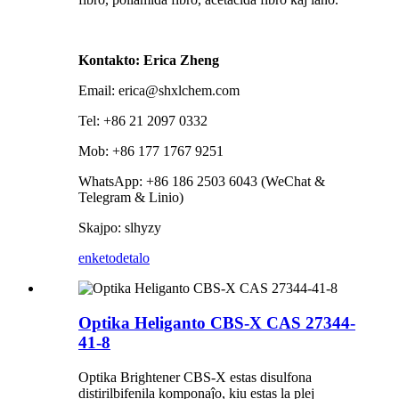
Kontakto: Erica Zheng
Email: erica@shxlchem.com
Tel: +86 21 2097 0332
Mob: +86 177 1767 9251
WhatsApp: +86 186 2503 6043 (WeChat &
Telegram & Linio)
Skajpo: slhyzy
enketo
detalo
Optika Heliganto CBS-X CAS 27344-
41-8
Optika Brightener CBS-X estas disulfona
distirilbifenila komponaĵo, kiu estas la plej