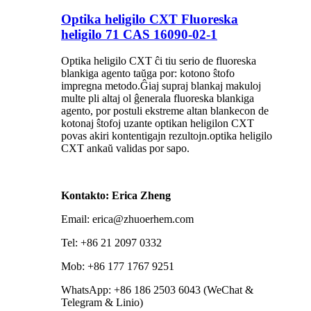
Optika heligilo CXT Fluoreska
heligilo 71 CAS 16090-02-1
Optika heligilo CXT ĉi tiu serio de fluoreska
blankiga agento taŭga por: kotono ŝtofo
impregna metodo.Ĝiaj supraj blankaj makuloj
multe pli altaj ol ĝenerala fluoreska blankiga
agento, por postuli ekstreme altan blankecon de
kotonaj ŝtofoj uzante optikan heligilon CXT
povas akiri kontentigajn rezultojn.optika heligilo
CXT ankaŭ validas por sapo.
Kontakto: Erica Zheng
Email: erica@zhuoerhem.com
Tel: +86 21 2097 0332
Mob: +86 177 1767 9251
WhatsApp: +86 186 2503 6043 (WeChat &
Telegram & Linio)