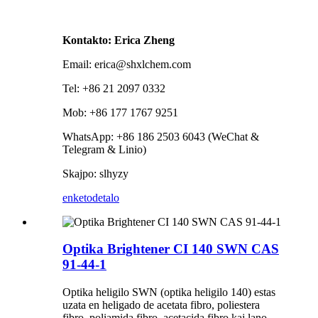
Kontakto: Erica Zheng
Email: erica@shxlchem.com
Tel: +86 21 2097 0332
Mob: +86 177 1767 9251
WhatsApp: +86 186 2503 6043 (WeChat &
Telegram & Linio)
Skajpo: slhyzy
enketo
detalo
Optika Brightener CI 140 SWN CAS
91-44-1
Optika heligilo SWN (optika heligilo 140) estas
uzata en heligado de acetata fibro, poliestera
fibro, poliamida fibro, acetacida fibro kaj lano.