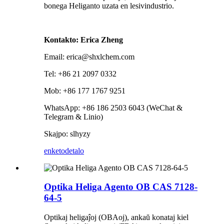
bonega Heliganto uzata en lesivindustrio.
Kontakto: Erica Zheng
Email: erica@shxlchem.com
Tel: +86 21 2097 0332
Mob: +86 177 1767 9251
WhatsApp: +86 186 2503 6043 (WeChat &
Telegram & Linio)
Skajpo: slhyzy
enketo
detalo
Optika Heliga Agento OB CAS 7128-
64-5
Optikaj heligaĵoj (OBAoj), ankaŭ konataj kiel