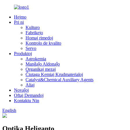
Hejmo
Pri ni
Kulturo
Fabrikejo
Homaj rimedoj
Kontrolo de kvalito
Servo
Produktoj
Agrokemia
Manĝaĵo Aldonaĵo
Organikaj mezaj
Ĉiutaga Kemiaj Krudmaterialoj
Catalyst&Chemical Auxiliary Agents
Aliaj
Novaĵoj
Oftaj Demandoj
Kontaktu Nin
English
Optika Heliganto