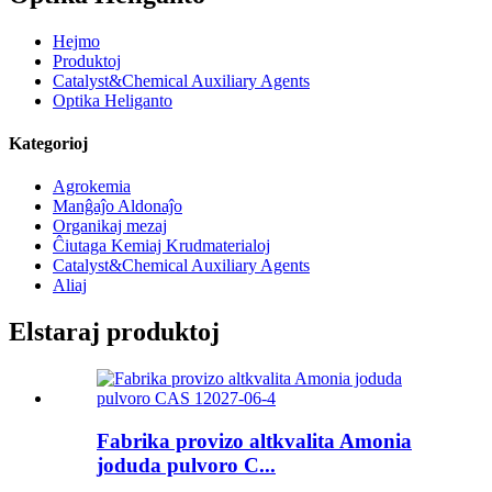
Hejmo
Produktoj
Catalyst&Chemical Auxiliary Agents
Optika Heliganto
Kategorioj
Agrokemia
Manĝaĵo Aldonaĵo
Organikaj mezaj
Ĉiutaga Kemiaj Krudmaterialoj
Catalyst&Chemical Auxiliary Agents
Aliaj
Elstaraj produktoj
Fabrika provizo altkvalita Amonia
joduda pulvoro C...