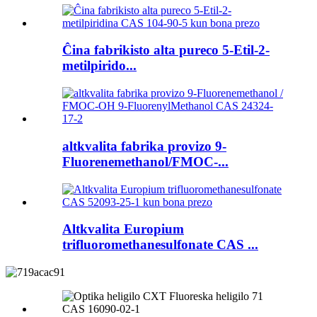
Ĉina fabrikisto alta pureco 5-Etil-2-
metilpirido...
altkvalita fabrika provizo 9-
Fluorenemethanol/FMOC-...
Altkvalita Europium
trifluoromethanesulfonate CAS ...