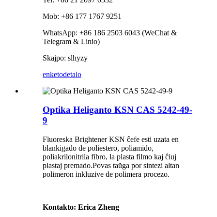
Mob: +86 177 1767 9251
WhatsApp: +86 186 2503 6043 (WeChat &
Telegram & Linio)
Skajpo: slhyzy
enketo
detalo
Optika Heliganto KSN CAS 5242-49-
9
Fluoreska Brightener KSN ĉefe esti uzata en
blankigado de poliestero, poliamido,
poliakrilonitrila fibro, la plasta filmo kaj ĉiuj
plastaj premado.Povas taŭga por sintezi altan
polimeron inkluzive de polimera procezo.
Kontakto: Erica Zheng