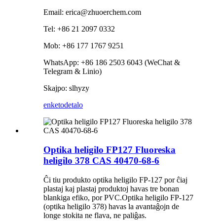
Email: erica@zhuoerchem.com
Tel: +86 21 2097 0332
Mob: +86 177 1767 9251
WhatsApp: +86 186 2503 6043 (WeChat &
Telegram & Linio)
Skajpo: slhyzy
enketo
detalo
Optika heligilo FP127 Fluoreska
heligilo 378 CAS 40470-68-6
Ĉi tiu produkto optika heligilo FP-127 por ĉiaj
plastaj kaj plastaj produktoj havas tre bonan
blankiga efiko, por PVC.Optika heligilo FP-127
(optika heligilo 378) havas la avantaĝojn de
longe stokita ne flava, ne paliĝas.