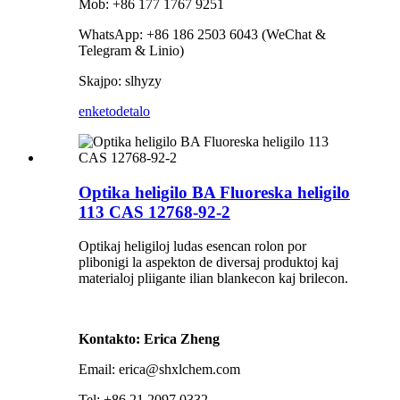
Mob: +86 177 1767 9251
WhatsApp: +86 186 2503 6043 (WeChat &
Telegram & Linio)
Skajpo: slhyzy
enketo
detalo
Optika heligilo BA Fluoreska heligilo
113 CAS 12768-92-2
Optikaj heligiloj ludas esencan rolon por
plibonigi la aspekton de diversaj produktoj kaj
materialoj pliigante ilian blankecon kaj brilecon.
Kontakto: Erica Zheng
Email: erica@shxlchem.com
Tel: +86 21 2097 0332