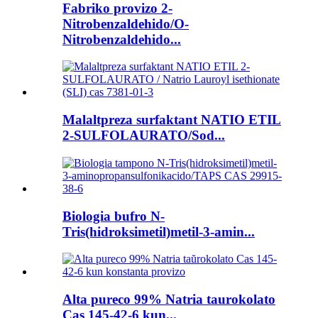
Fabriko provizo 2-
Nitrobenzaldehido/O-
Nitrobenzaldehido...
Malaltpreza surfaktant NATIO ETIL
2-SULFOLAURATO/Sod...
Biologia bufro N-
Tris(hidroksimetil)metil-3-amin...
Alta pureco 99% Natria taurokolato
Cas 145-42-6 kun...