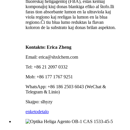
fluoreskaj heligagentoj (FBA), estas kemiaj
komponaĵoj kiuj donas blankiga efiko al ŝtofo.Ili
faras tion absorbante lumon en la ultraviola kaj
viola regiono kaj reeligas la lumon en la blua
regiono.Ĉi tiu blua lumo reduktas la flavan
koloron de la substrato kaj donas brilan aspekton.
Kontakto: Erica Zheng
Email: erica@shxlchem.com
Tel: +86 21 2097 0332
Mob: +86 177 1767 9251
WhatsApp: +86 186 2503 6043 (WeChat &
Telegram & Linio)
Skajpo: slhyzy
enketo
detalo