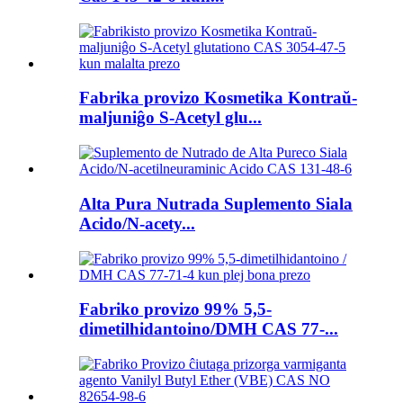
Fabrika provizo Kosmetika Kontraŭ-
maljuniĝo S-Acetyl glu...
Alta Pura Nutrada Suplemento Siala
Acido/N-acety...
Fabriko provizo 99% 5,5-
dimetilhidantoino/DMH CAS 77-...