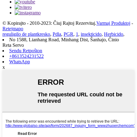
© Kopirajto - 2010-2023: Ĉiuj Rajtoj Rezervitaj.
Varmaj Produktoj
-
Retejmapo
reguligilo de plantkresko
,
Pdla
,
PGR
,
1
,
insekticido
,
Herbicido
,
No 1588, Lianhang Road, Minhang Dist, Ŝanhajo, Ĉinio
Reta Servo
Sendu Retpoŝton
+8613524231522
WhatsApp
x