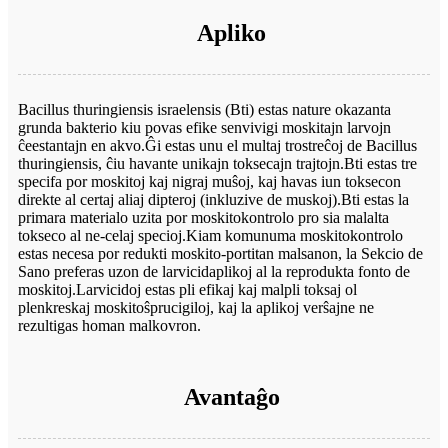
Apliko
Bacillus thuringiensis israelensis (Bti) estas nature okazanta
grunda bakterio kiu povas efike senvivigi moskitajn larvojn
ĉeestantajn en akvo.Ĝi estas unu el multaj trostreĉoj de Bacillus
thuringiensis, ĉiu havante unikajn toksecajn trajtojn.Bti estas tre
specifa por moskitoj kaj nigraj muŝoj, kaj havas iun toksecon
direkte al certaj aliaj dipteroj (inkluzive de muskoj).Bti estas la
primara materialo uzita por moskitokontrolo pro sia malalta
tokseco al ne-celaj specioj.Kiam komunuma moskitokontrolo
estas necesa por redukti moskito-portitan malsanon, la Sekcio de
Sano preferas uzon de larvicidaplikoj al la reprodukta fonto de
moskitoj.Larvicidoj estas pli efikaj kaj malpli toksaj ol
plenkreskaj moskitoŝprucigiloj, kaj la aplikoj verŝajne ne
rezultigas homan malkovron.
Avantaĝo