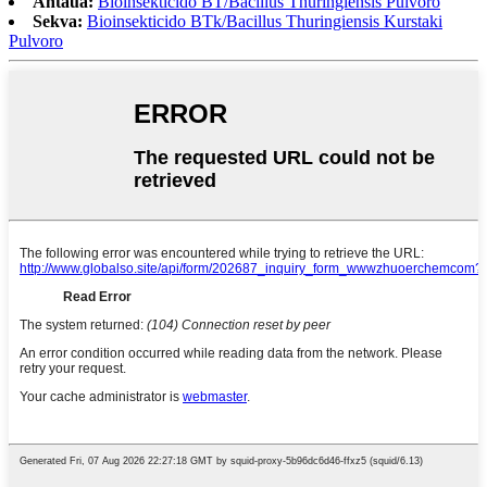
Antaŭa:
Bioinsekticido BT/Bacillus Thuringiensis Pulvoro
Sekva:
Bioinsekticido BTk/Bacillus Thuringiensis Kurstaki
Pulvoro