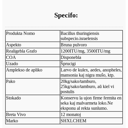
Specifo:
Produkta Nomo
Bacillus thuringiensis
subspecio.israelensis
Aspekto
Bruna pulvoro
Realigebla Grafo
1200ITU/mg, 3500ITU/mg
COA
Disponebla
Uzado
Ŝprucigi
Amplekso de apliko
Larvo de kulex, aedes, anopheles,
mansonia kaj nigra muŝo, ktp.
Pako
20kg/sako/tamburo,
25kg/sako/tamburo, aŭ kiel vi
postulis
Stokado
Konservu la ujon firme fermita en
seka kaj malvarmeta loko.Ne
eksponu al rekta sunlumo.
Breta Vivo
12 monatoj
Marko
SHXLCHEM