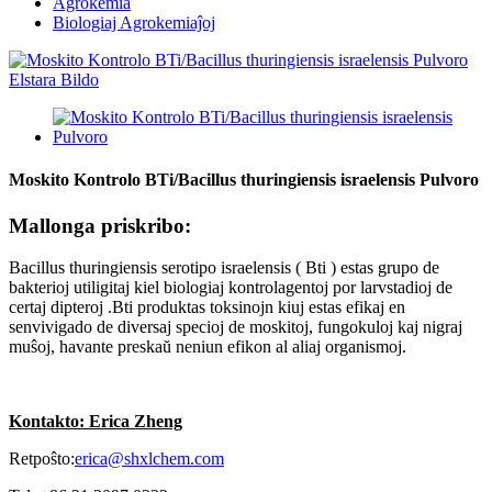
Agrokemia
Biologiaj Agrokemiaĵoj
Moskito Kontrolo BTi/Bacillus thuringiensis israelensis Pulvoro
Mallonga priskribo:
Bacillus thuringiensis serotipo israelensis ( Bti ) estas grupo de
bakterioj utiligitaj kiel biologiaj kontrolagentoj por larvstadioj de
certaj dipteroj .Bti produktas toksinojn kiuj estas efikaj en
senvivigado de diversaj specioj de moskitoj, fungokuloj kaj nigraj
muŝoj, havante preskaŭ neniun efikon al aliaj organismoj.
Kontakto: Erica Zheng
Retpoŝto:
erica@shxlchem.com