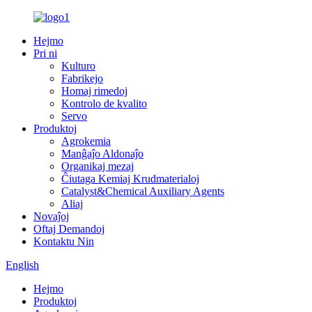
Hejmo
Pri ni
Kulturo
Fabrikejo
Homaj rimedoj
Kontrolo de kvalito
Servo
Produktoj
Agrokemia
Manĝaĵo Aldonaĵo
Organikaj mezaj
Ĉiutaga Kemiaj Krudmaterialoj
Catalyst&Chemical Auxiliary Agents
Aliaj
Novaĵoj
Oftaj Demandoj
Kontaktu Nin
English
Hejmo
Produktoj