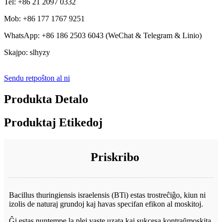
Tel: +86 21 2097 0332
Mob: +86 177 1767 9251
WhatsApp: +86 186 2503 6043 (WeChat & Telegram & Linio)
Skajpo: slhyzy
Sendu retpoŝton al ni
Produkta Detalo
Produktaj Etikedoj
Priskribo
Bacillus thuringiensis israelensis (BTi) estas trostreĉiĝo, kiun ni
izolis de naturaj grundoj kaj havas specifan efikon al moskitoj.
Ĝi estas nuntempe la plej vaste uzata kaj sukcesa kontraŭmoskita