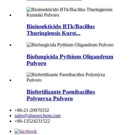
Bioinsekticido BTk/Bacillus
Thuringiensis Kurst...
Biofungicida Pythium Oligandrum
Pulvoro
Biofertilizante Paenibacillus
Polymyxa Pulvoro
+86-21-20970332
sales@zhuoerchem.com
+86-13524231522