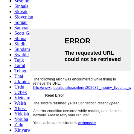
Sesotho
Sinhala
Slovak
Slovenian
Somali
Samoan
Scots Gaelic
Shona
Sindhi
Sundanese
Swahili
Tajik
Tamil
Telugu
Thai
Ukrainian
Urdu
Uzbek
Vietnamese
Welsh
Xhosa
Yiddish
Yoruba
Zulu
Kinyarwanda