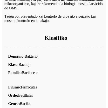
mikroorganismo, kaj tre rekomendinda biologia moskitolarvicido
de OMS.
Taŭga por preventado kaj kontrolo de urba akva pejzaĝo kaj
moskito kontrolo en kloakaĵo.
Klasifiko
Domajno:
Bakterioj
Klaso:
Baciloj
Familio:
Bacilaceae
Filumo:
Firmicutes
Ordo:
Bacillales
Genro:
Bacilo